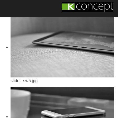
slider_sw5.jpg